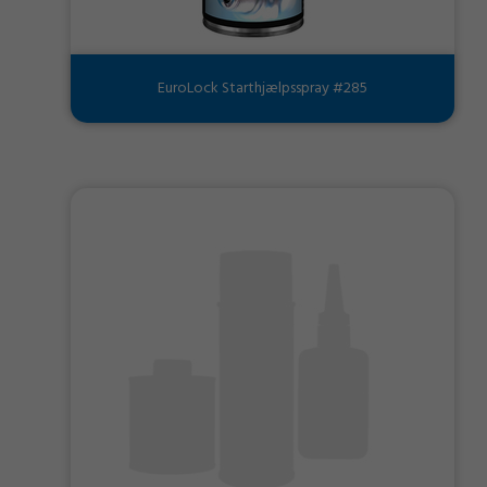
EuroLock Starthjælpsspray #285