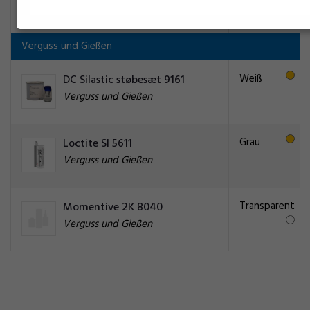
Konstruktionskleber
Verguss und Gießen
Weiß
DC Silastic støbesæt 9161
Verguss und Gießen
Grau
Loctite SI 5611
Verguss und Gießen
Transparent
Momentive 2K 8040
Verguss und Gießen