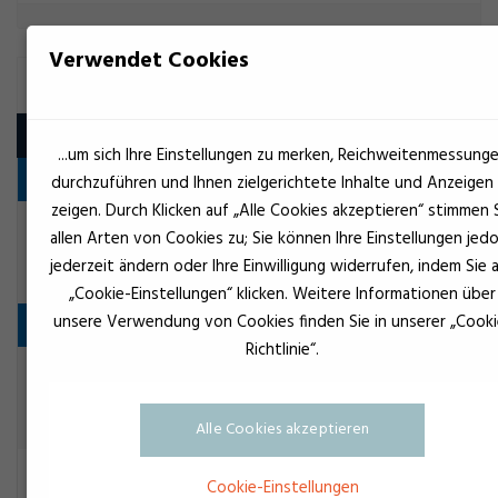
Verwendet Cookies
SILIKONKLEBSTOFF 2K
Produkt
...um sich Ihre Einstellungen zu merken, Reichweitenmessung
Flanschdichtung
durchzuführen und Ihnen zielgerichtete Inhalte und Anzeigen
zeigen. Durch Klicken auf „Alle Cookies akzeptieren“ stimmen 
Schwarz
Loctite 5615
allen Arten von Cookies zu; Sie können Ihre Einstellungen jed
Flanschdichtung
jederzeit ändern oder Ihre Einwilligung widerrufen, indem Sie 
„Cookie-Einstellungen“ klicken. Weitere Informationen über
unsere Verwendung von Cookies finden Sie in unserer „Cooki
Konstruktionskleber
Richtlinie“.
Schwarz
Loctite 5610
Konstruktionskleber
Alle Cookies akzeptieren
Weiß
Loctite 5616
Cookie-Einstellungen