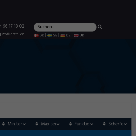
n 66 17 18 02
|
Profil erstellen
|
|
|
DK
SE
DE
UK