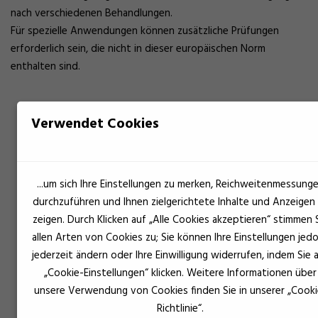
nach verschiedenen Behandlungen.
Für spezielle Anwendungen können zusätzliche Prüfungen
erforderlich sein, die nicht in dieser europäischen Norm
enthalten sind.
Verwendet Cookies
Klasse
Beschreibung
D1
Innenräume und trockene
Umgebungen, in denen die
...um sich Ihre Einstellungen zu merken, Reichweitenmessung
Temperatur nur selten und
durchzuführen und Ihnen zielgerichtete Inhalte und Anzeigen
kurzzeitig 50 °C überschreitet und
zeigen. Durch Klicken auf „Alle Cookies akzeptieren“ stimmen 
der Feuchtigkeitsgehalt des Holzes
allen Arten von Cookies zu; Sie können Ihre Einstellungen jed
maximal 15 % beträgt.
jederzeit ändern oder Ihre Einwilligung widerrufen, indem Sie 
Klebstoffe dieser Klasse haben eine
„Cookie-Einstellungen“ klicken. Weitere Informationen über
Mindesttrockenkraft von 1 MPa
unsere Verwendung von Cookies finden Sie in unserer „Cooki
und eine Mindestnasskraft von 0,7
Richtlinie“.