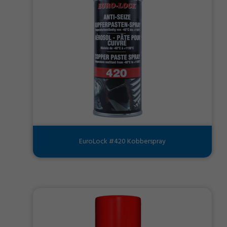
EuroLock #420 Kobberspray