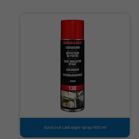
EuroLock Læksøger-spray/400 ml