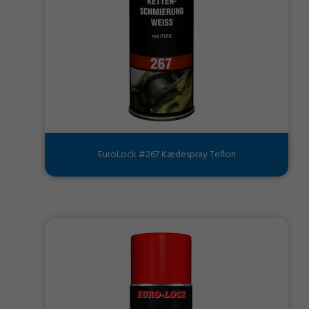
EuroLock #267 Kædespray Teflon