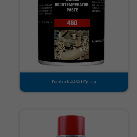
EuroLock #460 HTpasta