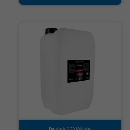
EuroLock #120 Multiolie