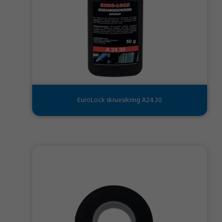
EuroLock skruesikring A24.30