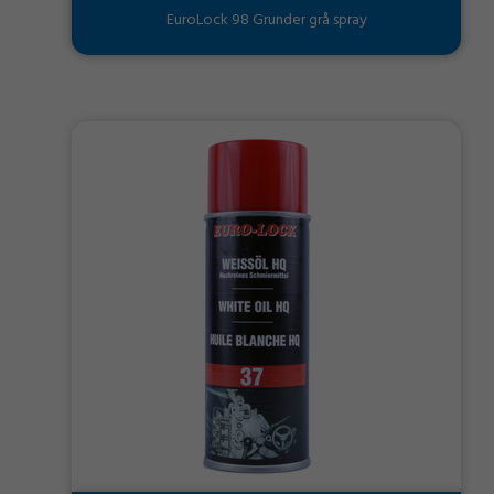
EuroLock 98 Grunder grå spray