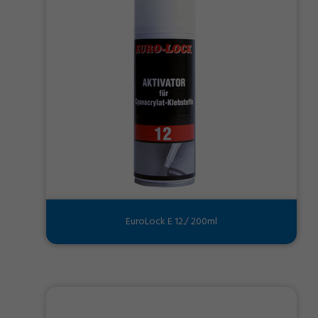
EuroLock E 12./ 200ml