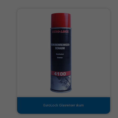
EuroLock Glasrenser skum