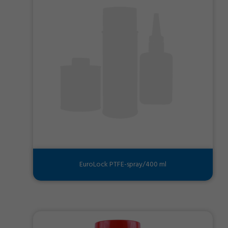
EuroLock PTFE-spray/400 ml