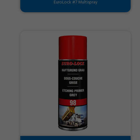
EuroLock #7 Multispray