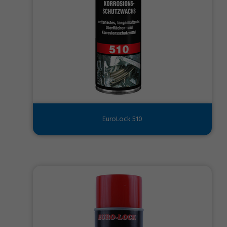
EuroLock 510