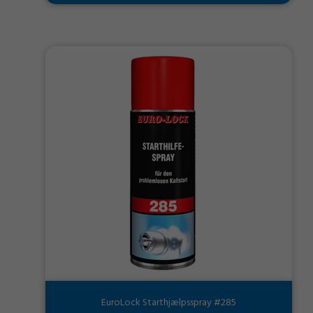
EuroLock Starthjælpsspray #285