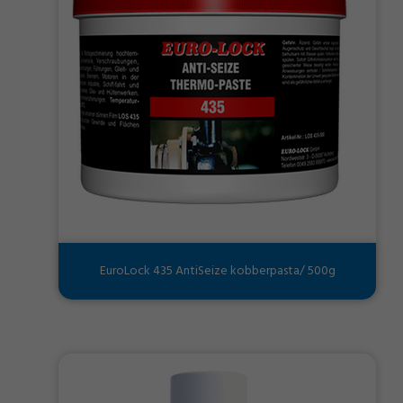
EuroLock 435 AntiSeize kobberpasta/ 500g