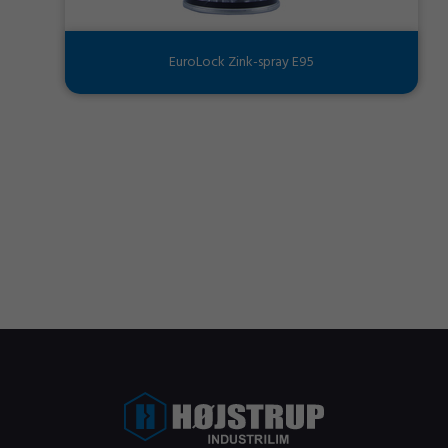
EuroLock Zink-spray E95