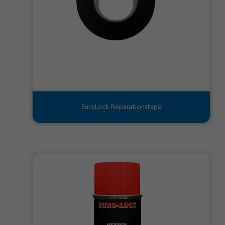
EuroLock Reparationstape