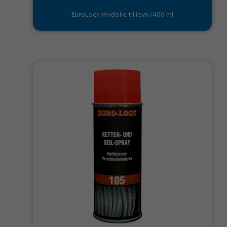
EuroLock Hvidolie til levn./400 ml