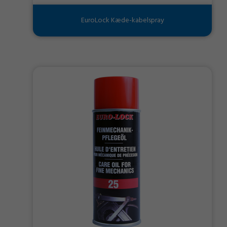
EuroLock Kæde-kabelspray