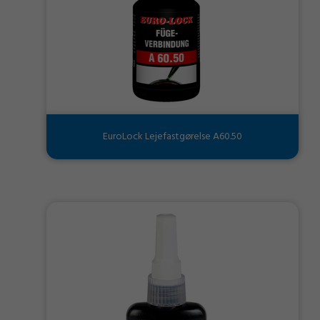
EuroLock Lejefastgørelse A60.50