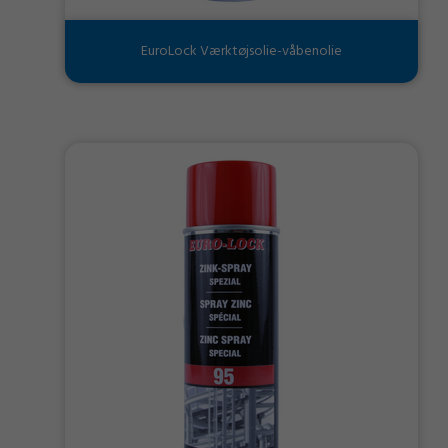
EuroLock Værktøjsolie-våbenolie