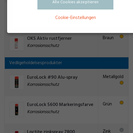
Alle Cookies akzeptieren
Gelb
OKS 3600
Cookie-Einstellungen
Korrosionsschutz
Braun
OKS Aktiv rustfjerner
Korrosionsschutz
Vedligeholdelsesprodukter
Metallgold
EuroLock #90 Alu-spray
Korrosionsschutz
Grün
EuroLock 5600 Markeringsfarve
Korrosionsschutz
Zink
Loctite zinkspray 7800