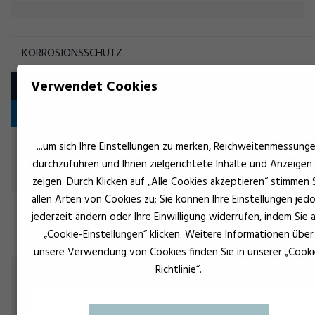
KORROSIONSSCHUTZ
Verwendet Cookies
Produkt
Olie
EuroLock 98 Grunder grå spray
...um sich Ihre Einstellungen zu merken, Reichweitenmessung
Korrosionsschutz
durchzuführen und Ihnen zielgerichtete Inhalte und Anzeigen
zeigen. Durch Klicken auf „Alle Cookies akzeptieren“ stimmen 
allen Arten von Cookies zu; Sie können Ihre Einstellungen jed
Beige
OKS 2100
jederzeit ändern oder Ihre Einwilligung widerrufen, indem Sie 
Korrosionsschutz
„Cookie-Einstellungen“ klicken. Weitere Informationen über
unsere Verwendung von Cookies finden Sie in unserer „Cooki
Richtlinie“.
Beige
OKS 2101
Korrosionsschutz