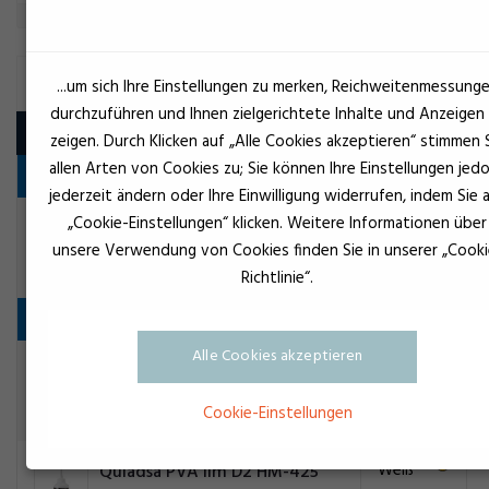
TISCHLERLEIM
...um sich Ihre Einstellungen zu merken, Reichweitenmessung
durchzuführen und Ihnen zielgerichtete Inhalte und Anzeigen
Produkt
zeigen. Durch Klicken auf „Alle Cookies akzeptieren“ stimmen 
allen Arten von Cookies zu; Sie können Ihre Einstellungen jed
Polyurethanlim 1K
jederzeit ändern oder Ihre Einwilligung widerrufen, indem Sie 
„Cookie-Einstellungen“ klicken. Weitere Informationen über
Grau
Quiadsa Fija+Plus PU Madera
unsere Verwendung von Cookies finden Sie in unserer „Cooki
Tischlerleim
Richtlinie“.
PVA
Alle Cookies akzeptieren
Braun
Brik-Cen D4 B-1438 PU
Tischlerleim
Cookie-Einstellungen
Weiß
Quiadsa PVA lim D2 HM-425