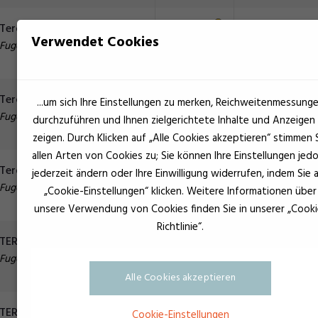
Grau
Teroson 647 grå
Verwendet Cookies
Fugen und Abdichtung
Schwarz
Teroson 650 sort
...um sich Ihre Einstellungen zu merken, Reichweitenmessung
Fugen und Abdichtung
durchzuführen und Ihnen zielgerichtete Inhalte und Anzeigen
zeigen. Durch Klicken auf „Alle Cookies akzeptieren“ stimmen 
allen Arten von Cookies zu; Sie können Ihre Einstellungen jed
Grau
Teroson 9120 grå
jederzeit ändern oder Ihre Einwilligung widerrufen, indem Sie 
Fugen und Abdichtung
„Cookie-Einstellungen“ klicken. Weitere Informationen über
unsere Verwendung von Cookies finden Sie in unserer „Cooki
Richtlinie“.
Weiß
TEROSON 9120 hvid
Fugen und Abdichtung
Alle Cookies akzeptieren
Schwarz
TEROSON 9120 SORT
Cookie-Einstellungen