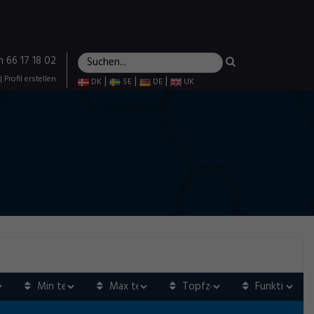
n 66 17 18 02
|
Profil erstellen
|
|
|
DK
SE
DE
UK